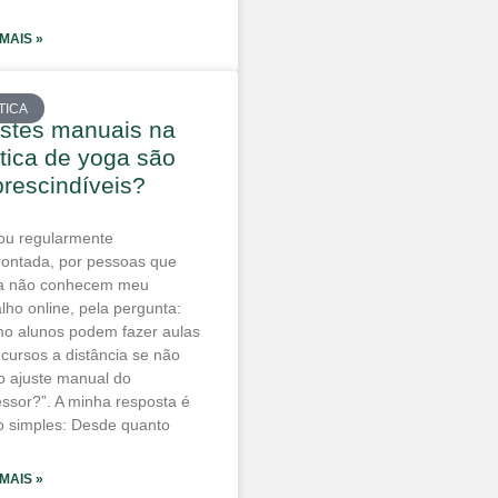
 MAIS »
TICA
ustes manuais na
tica de yoga são
rescindíveis?
ou regularmente
rontada, por pessoas que
a não conhecem meu
alho online, pela pergunta:
o alunos podem fazer aulas
 cursos a distância se não
o ajuste manual do
essor?”. A minha resposta é
o simples: Desde quanto
 MAIS »