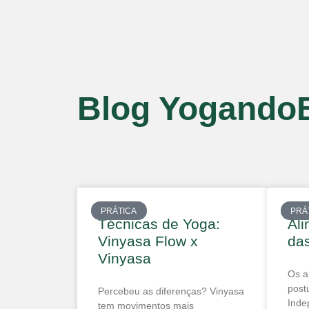
Blog Yogando
PRÁTICA
PRÁ
Técnicas de Yoga:
Ali
Vinyasa Flow x
das
Vinyasa
Os a
post
Percebeu as diferenças? Vinyasa
Inde
tem movimentos mais