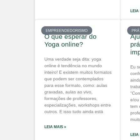
LEIA
EMPREENDEDORISMO
PRÁ
O que esperar do
Aj
Yoga online?
prá
imp
Uma verdade seja dita: yoga
online é tendência no mundo
Eu s
inteiro! E existem muitos formatos
conf
que podem ser contemplados
aind
para esse formato, como: aulas
trab
gravadas, aulas ao vivo,
“Com
formações de professores,
e/ou
especializações, workshops entre
tem 
outros. E isso tudo ainda está
prof
muit
LEIA MAIS »
LEIA