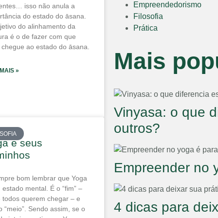
Empreendedorismo
rentes… isso não anula a
rtância do estado do āsana.
Filosofia
jetivo do alinhamento da
Prática
ura é o de fazer com que
 chegue ao estado do āsana.
Mais pop
 MAIS »
Vinyasa: o que d
outros?
OSOFIA
ga e seus
minhos
Empreender no 
mpre bom lembrar que Yoga
 estado mental. É o “fim” –
 todos querem chegar – e
4 dicas para dei
o “meio”. Sendo assim, se o