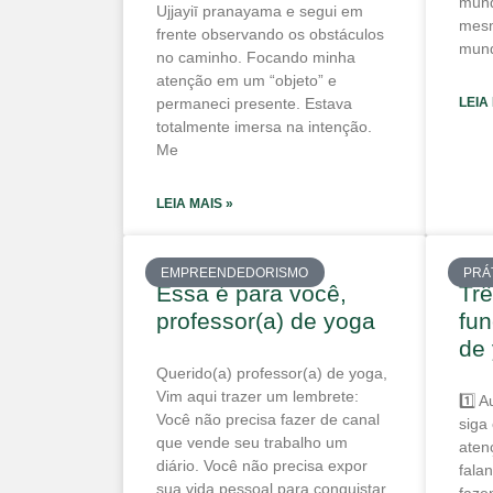
mund
Ujjayiī pranayama e segui em
mesm
frente observando os obstáculos
mun
no caminho. Focando minha
atenção em um “objeto” e
permaneci presente. Estava
LEIA
totalmente imersa na intenção.
Me
LEIA MAIS »
EMPREENDEDORISMO
PRÁ
Essa é para você,
Trê
professor(a) de yoga
fun
de
Querido(a) professor(a) de yoga,
Vim aqui trazer um lembrete:
1️⃣ 
Você não precisa fazer de canal
siga
que vende seu trabalho um
aten
diário. Você não precisa expor
fala
sua vida pessoal para conquistar