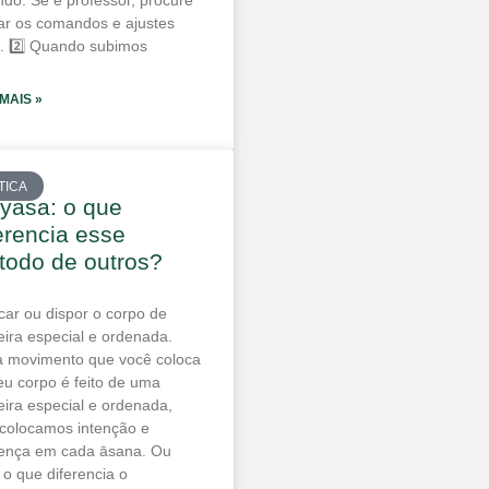
ndo. Se é professor, procure
nar os comandos e ajustes
s. 2️⃣ Quando subimos
 MAIS »
TICA
yāsa: o que
erencia esse
todo de outros?
car ou dispor o corpo de
ira especial e ordenada.
 movimento que você coloca
eu corpo é feito de uma
ira especial e ordenada,
 colocamos intenção e
ença em cada āsana. Ou
 o que diferencia o