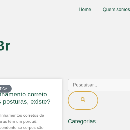
Home
Quem somos
Br
TICA
nhamento correto
 posturas, existe?
linhamentos corretos de
Categorias
uras têm um porquê.
pendente se corpos são