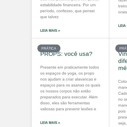
faze
estabilidade financeira. Por um
trei
período, confesso, que pensei
orai
que talvez
LEIA
LEIA MAIS »
PRÁTICA
PRÁ
PROPS: você usa?
Vin
dif
mé
Presente em praticamente todos
os espaços de yoga, os props
nos ajudam a criar alavancas e
Colo
espaços para os asanas os quais
mane
os nossos corpos não estão
Cada
preparados para executar. Além
no s
disso, eles são ferramentas
mane
valiosas para prevenir lesões e
pois
pres
LEIA MAIS »
seja,