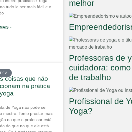
o inteiro praticasse Yoga
melhor
o tudo ia ser mais fácil e o
do
Empreendedoris
 MAIS »
Professoras de y
cuidadora: como 
TICA
de trabalho
s coisas que não
cionam na prática
 yoga
Profissional de Y
Aula de Yoga não pode ser
Yoga?
 o mestre. Tente prestar mais
ção no que o professor está
ndo do que no que ele está