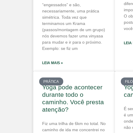
dife
“engessados” e são,
impo
necessariamente, uma prática
O ob
simétrica. Toda vez que
post
terminamos um Krama
você
(passos/montagem de um grupo)
nós devemos fazer uma vinyasa
para mudar e ir para o próximo.
LEIA
Exemplo: se fiz um
LEIA MAIS »
PRÁTICA
FIL
Yoga pode acontecer
Yo
durante todo o
ca
caminho. Você presta
atenção?
É se
é um
onde
Fiz uma trilha de 6km no total. No
não 
caminho de ida me concentrei no